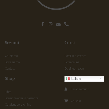
Sezioni
Corsi
Chi siamo
Corsi in presenza
Dove siamo
Corsi online
Contatti
Corsi fuori sede
Shop
Italiano
Il mio account
Libro
Iscrizione corsi in presenza
Carrello
Catalogo corsi online