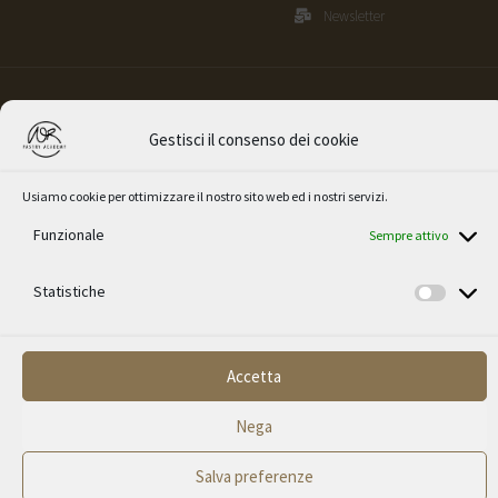
Newsletter
©Valerio Barralis 2021 – All rights reserved | P.IVA 03776250122
Privacy Policy
|
Cookie policy
|
Termini e condizioni
Gestisci il consenso dei cookie
Made with
by
Simona Cassisa
| Photography by
Filippo De
Usiamo cookie per ottimizzare il nostro sito web ed i nostri servizi.
Dionigi
Funzionale
Sempre attivo
Statistiche
Accetta
0,00
€
Nega
Salva preferenze