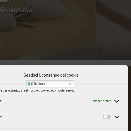
rio Barralis!
Gestisci il consenso dei cookie
Italiano
per ottimizzare il nostro sito web ed i nostri servizi.
Il mio account
e
Sempre attivo
a
Carrello
Newsletter
he