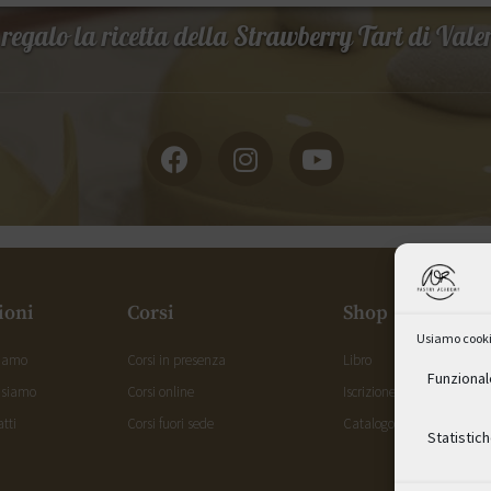
 regalo la ricetta della Strawberry Tart di Vale
ioni
Corsi
Shop
Usiamo cookie 
siamo
Corsi in presenza
Libro
Funzional
 siamo
Corsi online
Iscrizione corsi in presenz
tti
Corsi fuori sede
Catalogo corsi online
Statistic