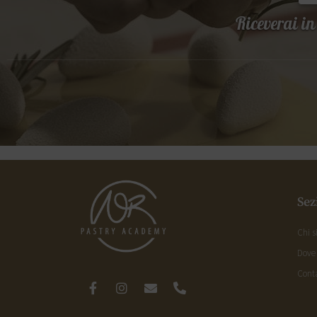
Riceverai in
Sez
Chi 
Dove
Conta