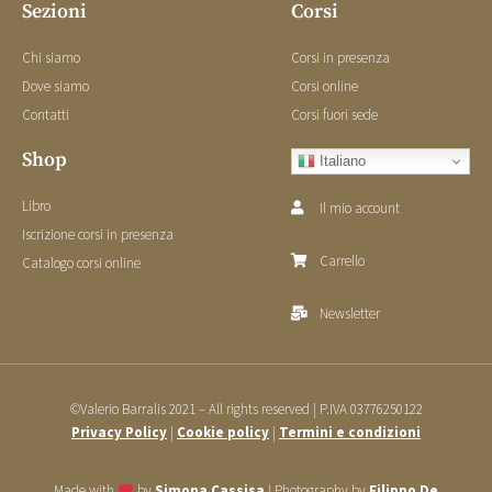
Sezioni
Corsi
Chi siamo
Corsi in presenza
Dove siamo
Corsi online
Contatti
Corsi fuori sede
Shop
Italiano
Libro
Il mio account
Iscrizione corsi in presenza
Carrello
Catalogo corsi online
Newsletter
©Valerio Barralis 2021 – All rights reserved | P.IVA 03776250122
Privacy Policy
|
Cookie policy
|
Termini e condizioni
Made with
by
Simona Cassisa
| Photography by
Filippo De