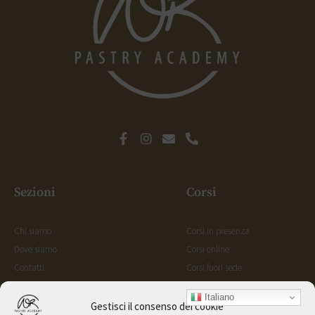
Sezioni
Corsi
Chi siamo
Corsi in presenza
Dove siamo
Corsi online
Contatti
Corsi fuori sede
Shop
Italiano
Gestisci il consenso dei cookie