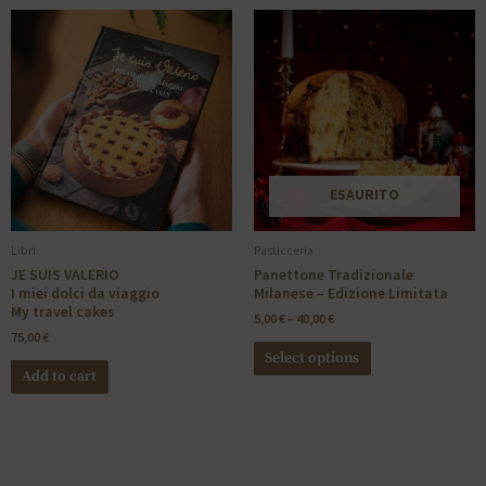
ESAURITO
Libri
Pasticceria
JE SUIS VALERIO
Panettone Tradizionale
I miei dolci da viaggio
Milanese – Edizione Limitata
My travel cakes
5,00
€
–
40,00
€
75,00
€
Select options
Add to cart