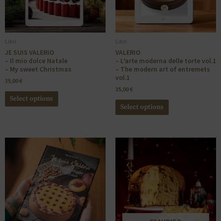
Libri
Libri
JE SUIS VALERIO
VALERIO
– Il mio dolce Natale
– L’arte moderna delle torte vol.1
– My sweet Christmas
– The modern art of entremets
vol.1
35,00
€
35,00
€
Select options
Select options