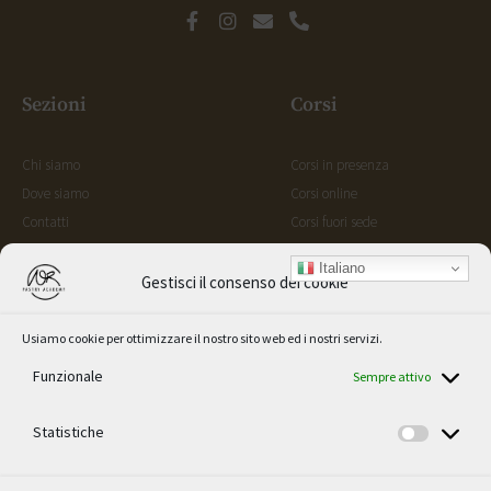
Sezioni
Corsi
Chi siamo
Corsi in presenza
Dove siamo
Corsi online
Contatti
Corsi fuori sede
Shop
Italiano
Gestisci il consenso dei cookie
Il mio account
Libro
Usiamo cookie per ottimizzare il nostro sito web ed i nostri servizi.
Iscrizione corsi in presenza
Carrello
Funzionale
Sempre attivo
Catalogo corsi online
Newsletter
Statistiche