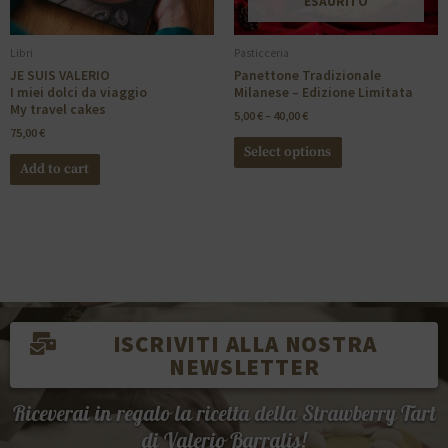
ESAURITO
Libri
Pasticceria
JE SUIS VALERIO
Panettone Tradizionale
I miei dolci da viaggio
Milanese – Edizione Limitata
My travel cakes
5,00
€
–
40,00
€
75,00
€
Select options
Add to cart
ISCRIVITI ALLA NOSTRA
NEWSLETTER
Riceverai in regalo la ricetta della Strawberry Tart
di Valerio Barralis!