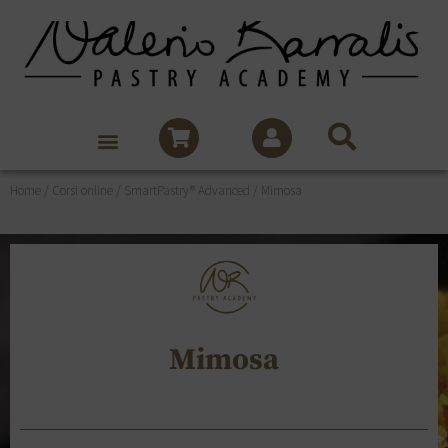
Home
/
Corsi online
/
SmartPastry® Advanced
/ Mimosa
Mimosa