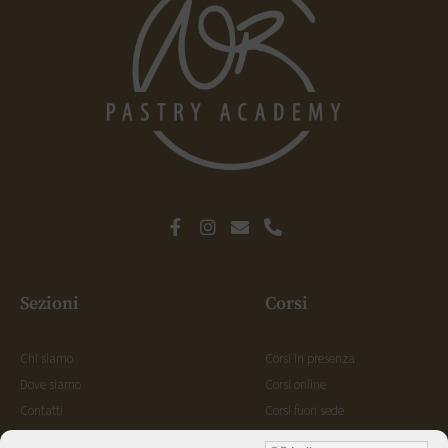
Sezioni
Corsi
Chi siamo
Corsi in presenza
Dove siamo
Corsi online
Contatti
Corsi fuori sede