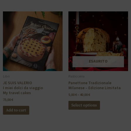
ESAURITO
Libri
Pasticceria
JE SUIS VALERIO
Panettone Tradizionale
I miei dolci da viaggio
Milanese – Edizione Limitata
My travel cakes
5,00
€
–
40,00
€
75,00
€
Select options
Add to cart